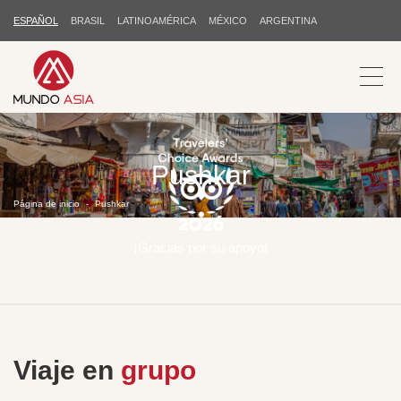
ESPAÑOL
BRASIL
LATINOAMÉRICA
MÉXICO
ARGENTINA
Pushkar
Página de inicio
Pushkar
¡Gracias por su apoyo!
Viaje en
grupo