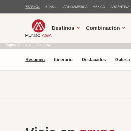
ESPAÑOL
BRASIL
LATINOAMÉRICA
MÉXICO
ARGENTINA
Destinos
Combinación
Página de inicio
Okinawa
Resumen
Itinerario
Destacados
Galería