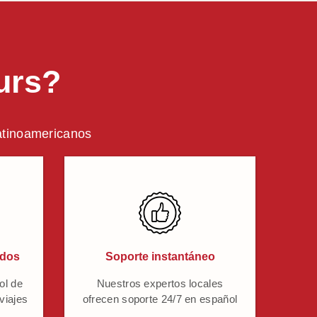
urs?
latinoamericanos
ados
Soporte instantáneo
ol de
Nuestros expertos locales
 viajes
ofrecen soporte 24/7 en español