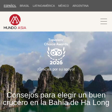
ESPAÑOL
BRASIL
LATINOAMÉRICA
MÉXICO
ARGENTINA
¡Gracias por su apoyo!
Consejos para elegir un buen
crucero en la Bahía de Ha Long