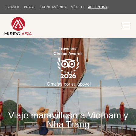
ESPAÑOL
BRASIL
LATINOAMÉRICA
MÉXICO
ARGENTINA
¡Gracias por su apoyo!
Viaje maravilloso a Vietnam y
Nha Trang