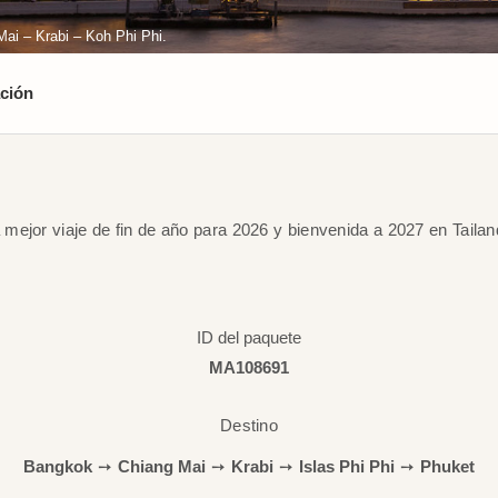
ai – Krabi – Koh Phi Phi.
ción
 mejor viaje de fin de año para 2026 y bienvenida a 2027 en Tailan
ID del paquete
MA108691
Destino
Bangkok
➙
Chiang Mai
➙
Krabi
➙
Islas Phi Phi
➙
Phuket