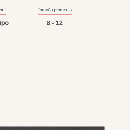
tour
Tamaño promedio
upo
8 - 12