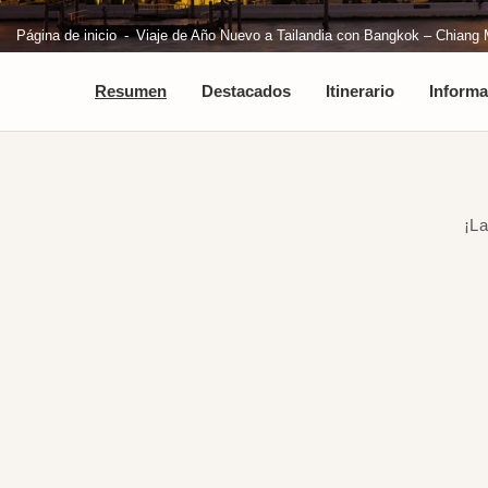
Página de inicio
Viaje de Año Nuevo a Tailandia con Bangkok – Chiang M
Resumen
Destacados
Itinerario
Informa
¡La