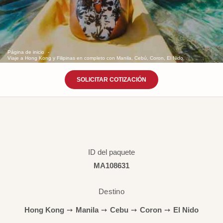
Página de inicio
Viaje a Hong Kong y Filipinas en completo con Manila, Cebú, Coron, El Nido.
SOLICITAR COTIZACIÓN
ID del paquete
MA108631
Destino
Hong Kong
➙
Manila
➙
Cebu
➙
Coron
➙
El Nido