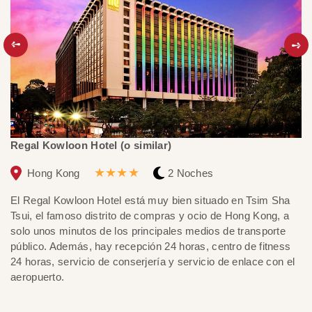
Regal Kowloon Hotel (o similar)
C
★★★★
Hong Kong
2 Noches
El Regal Kowloon Hotel está muy bien situado en Tsim Sha
Ci
Tsui, el famoso distrito de compras y ocio de Hong Kong, a
Po
solo unos minutos de los principales medios de transporte
pa
público. Además, hay recepción 24 horas, centro de fitness
Es
24 horas, servicio de conserjería y servicio de enlace con el
de
aeropuerto.
hi