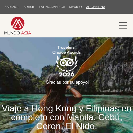
ESPAÑOL
BRASIL
LATINOAMÉRICA
MÉXICO
ARGENTINA
¡Gracias por su apoyo!
Viaje a Hong Kong y Filipinas en
completo con Manila, Cebú,
Coron, El Nido.