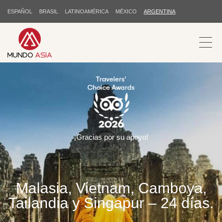
ESPAÑOL
BRASIL
LATINOAMÉRICA
MÉXICO
ARGENTINA
¡Gracias por su apoyo!
Malasia, Vietnam, Camboya,
Tailandia y Singapur – 24 días.