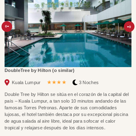
DoubleTree by Hilton (o similar)
La
★★★★
Kuala Lumpur
3 Noches
Double Tree by Hilton se sitúa en el corazón de la capital del
Co
país – Kuala Lumpur, a tan solo 10 minutos andando de las
mo
famosas Torres Petronas. Aparte de sus comodidades
gr
lujosas, el hotel también destaca por su excepcional piscina
co
de agua salada al aire libre, ideal para sofocar el calor
de
tropical y relajarse después de los días intensos.
id
Ex