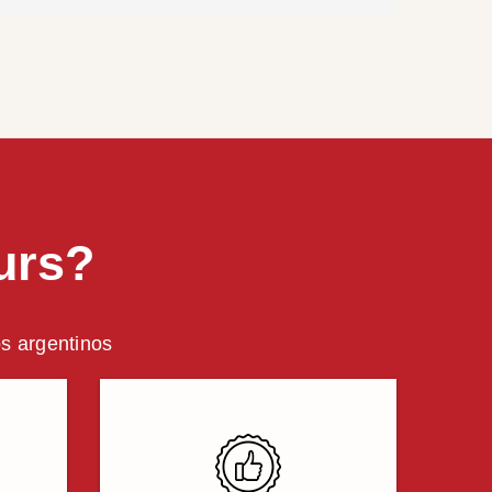
urs?
os argentinos