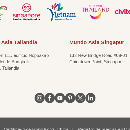
Asia Tailandia
Mundo Asia Singapur
ón 111, edificio Noppakao
133 New Bridge Road #08-01
 Noi de Bangkok
Chinatown Point, Singapur
 Tailandia
Certificado de Hong Kong, China
|
Registro de marcas en Ch