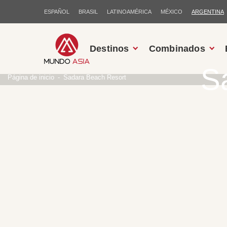
ESPAÑOL
BRASIL
LATINOAMÉRICA
MÉXICO
ARGENTINA
Destinos
Combinados
S
Página de inicio
Sadara Beach Resort