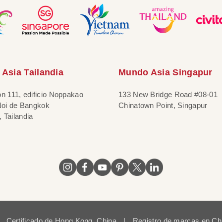
Asia Tailandia
Mundo Asia Singapur
ón 111, edificio Noppakao
133 New Bridge Road #08-01
 Noi de Bangkok
Chinatown Point, Singapur
 Tailandia
Certificado de Hong Kong, China
|
Registro de marcas en Ch