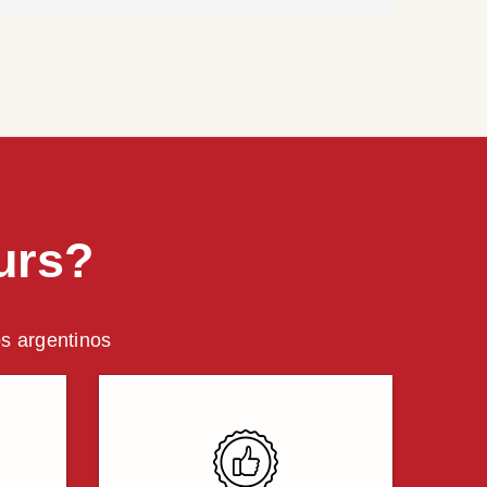
urs?
os argentinos