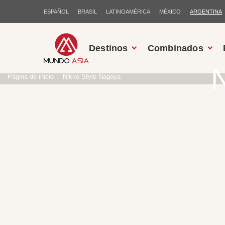
ESPAÑOL
BRASIL
LATINOAMÉRICA
MÉXICO
ARGENTINA
Destinos
Combinados
N
Página de inicio
Nikko Style Nagoya