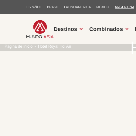
ESPAÑOL
BRASIL
LATINOAMÉRICA
MÉXICO
ARGENTINA
Destinos
Combinados
Página de inicio
Hotel Royal Hoi An