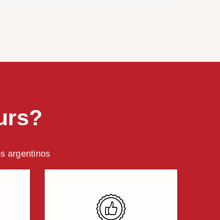
urs?
os argentinos