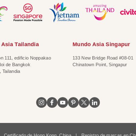
Asia Tailandia
Mundo Asia Singapur
ón 111, edificio Noppakao
133 New Bridge Road #08-01
 Noi de Bangkok
Chinatown Point, Singapur
 Tailandia
Certificado de Hong Kong, China
|
Registro de marcas en Ch