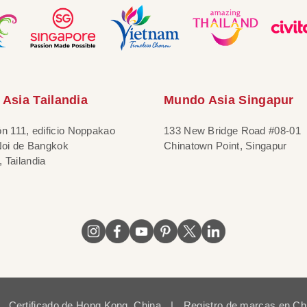
Asia Tailandia
Mundo Asia Singapur
ón 111, edificio Noppakao
133 New Bridge Road #08-01
 Noi de Bangkok
Chinatown Point, Singapur
 Tailandia
Certificado de Hong Kong, China
|
Registro de marcas en Ch