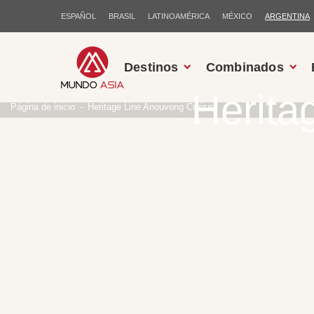
ESPAÑOL
BRASIL
LATINOAMÉRICA
MÉXICO
ARGENTINA
Destinos
Combinados
Herita
Página de inicio
Heritage Line Anouvong Cruise