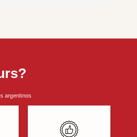
urs?
os argentinos