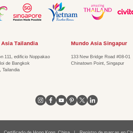
Asia Tailandia
Mundo Asia Singapur
ón 111, edificio Noppakao
133 New Bridge Road #08-01
 Noi de Bangkok
Chinatown Point, Singapur
 Tailandia
Certificado de Hong Kong, China
|
Registro de marcas en Ch