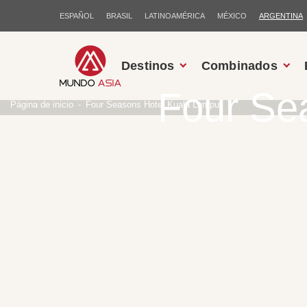
ESPAÑOL
BRASIL
LATINOAMÉRICA
MÉXICO
ARGENTINA
Destinos
Combinados
Four Se
Página de inicio
Four Seasons Hotel Kuala Lumpur