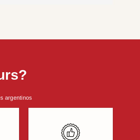
urs?
os argentinos