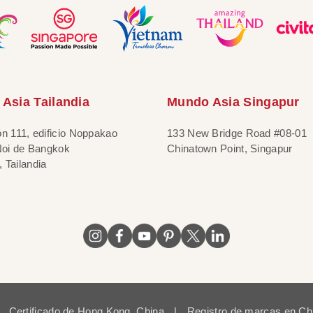
Asia Tailandia
Mundo Asia Singapur
ón 111, edificio Noppakao
133 New Bridge Road #08-01
 Noi de Bangkok
Chinatown Point, Singapur
 Tailandia
Certificado de Hong Kong, China
|
Registro de marcas en Ch