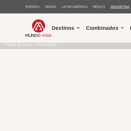
ESPAÑOL
BRASIL
LATINOAMÉRICA
MÉXICO
ARGENTINA
Destinos
Combinados
Página de inicio
Karina Dejo