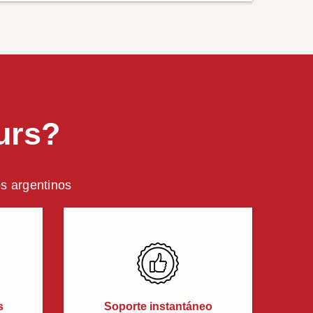
urs?
os argentinos
s
Soporte instantáneo