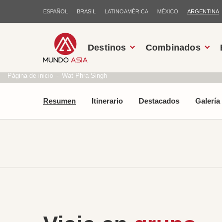
ESPAÑOL
BRASIL
LATINOAMÉRICA
MÉXICO
ARGENTINA
Destinos
Combinados
Página de inicio
Wat Phra Singh
Resumen
Itinerario
Destacados
Galería