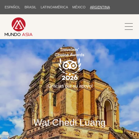
ESPAÑOL
BRASIL
LATINOAMÉRICA
MÉXICO
ARGENTINA
¡Gracias por su apoyo!
Wat Chedi Luang