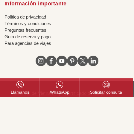
Información importante
Política de privacidad
Términos y condiciones
Preguntas frecuentes
Guía de reserva y pago
Para agencias de viajes
Llámanos
WhatsApp
Solicitar consulta
Licencia de Vietnam
|
Certificado de Singapur
|
Certificado de Hong Kong, China
|
Registro de marcas en
Chile
|
Registro de marcas en Peru
|
Registro de
marcas en México
|
Registro de marcas en Colombia
© 2018 - 2026 Mundo Asia. Reservados todos los derechos.