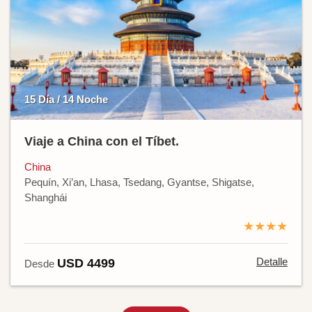
15 Día / 14 Noche
Viaje a China con el Tíbet.
China
Pequín, Xi’an, Lhasa, Tsedang, Gyantse, Shigatse,
Shanghái
★★★★
Detalle
USD 4499
Desde