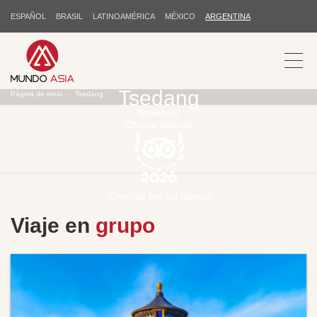
ESPAÑOL
BRASIL
LATINOAMÉRICA
MÉXICO
ARGENTINA
Tsedang
Página de inicio
Tsedang
¡Gracias por su apoyo!
Viaje en
grupo