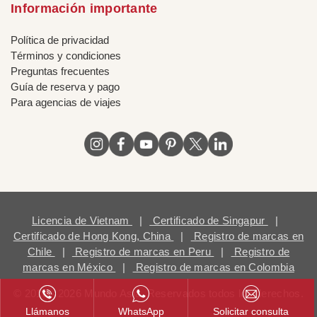
Información importante
Política de privacidad
Términos y condiciones
Preguntas frecuentes
Guía de reserva y pago
Para agencias de viajes
Licencia de Vietnam
|
Certificado de Singapur
|
Certificado de Hong Kong, China
|
Registro de marcas en
Chile
|
Registro de marcas en Peru
|
Registro de
marcas en México
|
Registro de marcas en Colombia
© 2018 - 2026 Mundo Asia. Reservados todos los derechos.
Llámanos
WhatsApp
Solicitar consulta