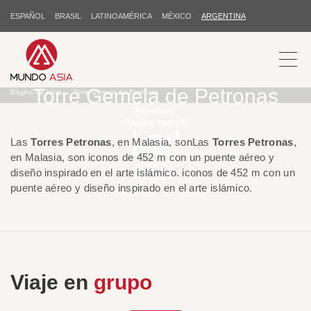
ESPAÑOL
BRASIL
LATINOAMÉRICA
MÉXICO
ARGENTINA
Torre Gemela de Petronas
Página de inicio
Torre Gemela de Petronas
Las
Torres Petronas
, en Malasia, sonLas
Torres Petronas
,
en Malasia, son iconos de 452 m con un puente aéreo y
diseño inspirado en el arte islámico. iconos de 452 m con un
puente aéreo y diseño inspirado en el arte islámico.
¡Gracias por su apoyo!
Viaje en
grupo