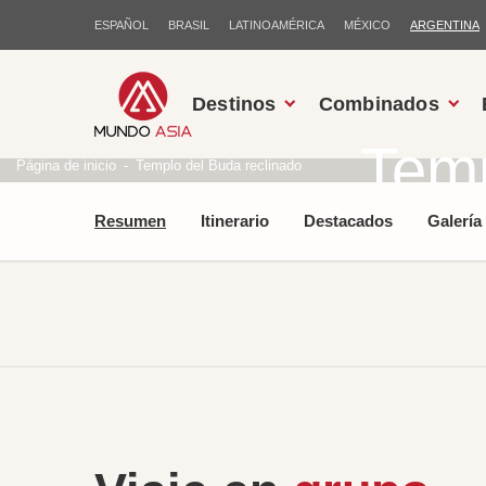
ESPAÑOL
BRASIL
LATINOAMÉRICA
MÉXICO
ARGENTINA
Destinos
Combinados
Temp
Página de inicio
Templo del Buda reclinado
Resumen
Itinerario
Destacados
Galería