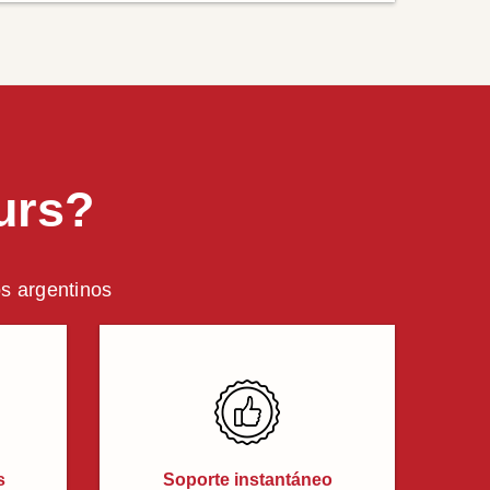
urs?
os argentinos
s
Soporte instantáneo