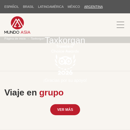
ESPAÑOL
BRASIL
LATINOAMÉRICA
MÉXICO
ARGENTINA
Taxkorgan
Página de inicio
Taxkorgan
¡Gracias por su apoyo!
Viaje en
grupo
VER MÁS