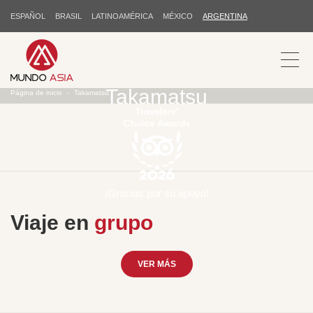
ESPAÑOL
BRASIL
LATINOAMÉRICA
MÉXICO
ARGENTINA
Takamatsu
Página de inicio
Takamatsu
¡Gracias por su apoyo!
Viaje en
grupo
VER MÁS