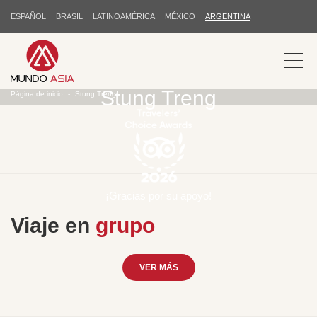
ESPAÑOL
BRASIL
LATINOAMÉRICA
MÉXICO
ARGENTINA
Stung Treng
Página de inicio
Stung Treng
¡Gracias por su apoyo!
Viaje en
grupo
VER MÁS