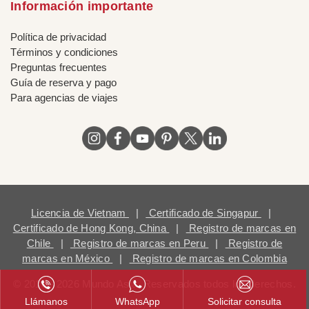
Información importante
Política de privacidad
Términos y condiciones
Preguntas frecuentes
Guía de reserva y pago
Para agencias de viajes
Licencia de Vietnam
|
Certificado de Singapur
|
Certificado de Hong Kong, China
|
Registro de marcas en
Chile
|
Registro de marcas en Peru
|
Registro de
marcas en México
|
Registro de marcas en Colombia
© 2018 - 2026 Mundo Asia. Reservados todos los derechos.
Llámanos
WhatsApp
Solicitar consulta