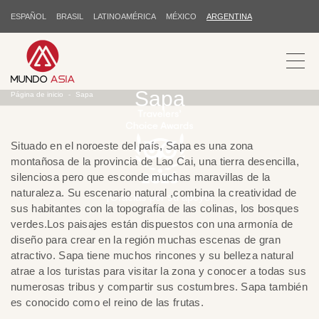
ESPAÑOL
BRASIL
LATINOAMÉRICA
MÉXICO
ARGENTINA
Sapa
Página de inicio
Sapa
Situado en el noroeste del país, Sapa es una zona
montañosa de la provincia de Lao Cai, una tierra desencilla,
silenciosa pero que esconde muchas maravillas de la
naturaleza. Su escenario natural ,combina la creatividad de
¡Gracias por su apoyo!
sus habitantes con la topografía de las colinas, los bosques
verdes.Los paisajes están dispuestos con una armonía de
diseño para crear en la región muchas escenas de gran
atractivo. Sapa tiene muchos rincones y su belleza natural
atrae a los turistas para visitar la zona y conocer a todas sus
numerosas tribus y compartir sus costumbres. Sapa también
es conocido como el reino de las frutas.