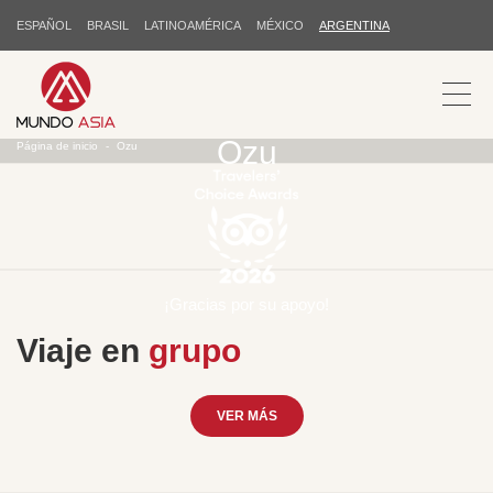
ESPAÑOL
BRASIL
LATINOAMÉRICA
MÉXICO
ARGENTINA
Ozu
Página de inicio
Ozu
¡Gracias por su apoyo!
Viaje en
grupo
VER MÁS