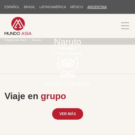
ESPAÑOL
BRASIL
LATINOAMÉRICA
MÉXICO
ARGENTINA
Naruto
Página de inicio
Naruto
¡Gracias por su apoyo!
Viaje en
grupo
VER MÁS