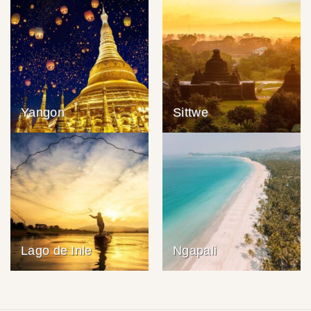
Yangon
Sittwe
Lago de Inle
Ngapali