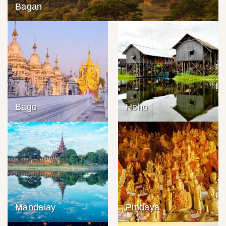
Bagan
Bago
Heho
Mandalay
Pindaya