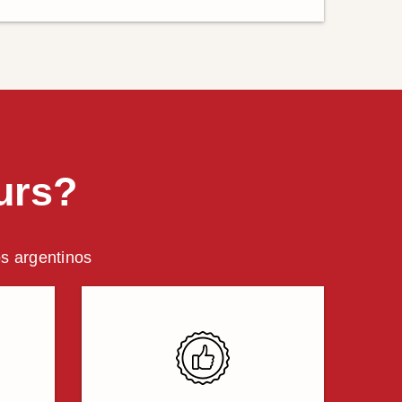
urs?
os argentinos