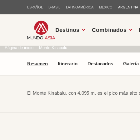
ESPAÑOL
BRASIL
LATINOAMÉRICA
MÉXICO
ARGENTINA
Destinos
Combinados
Página de inicio
Monte Kinabalu
Resumen
Itinerario
Destacados
Galería
El Monte Kinabalu, con 4.095 m, es el pico más alto 