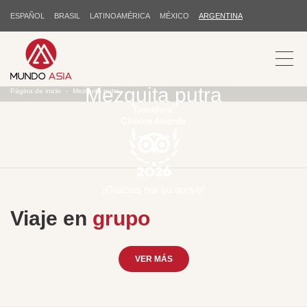
ESPAÑOL
BRASIL
LATINOAMÉRICA
MÉXICO
ARGENTINA
Mezquita putra
Página de inicio
Mezquita putra
¡Gracias por su apoyo!
Viaje en
grupo
VER MÁS