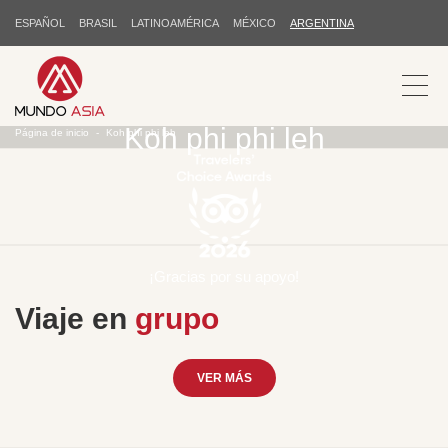
ESPAÑOL
BRASIL
LATINOAMÉRICA
MÉXICO
ARGENTINA
Koh phi phi leh
Página de inicio
Koh phi phi leh
¡Gracias por su apoyo!
Viaje en
grupo
VER MÁS