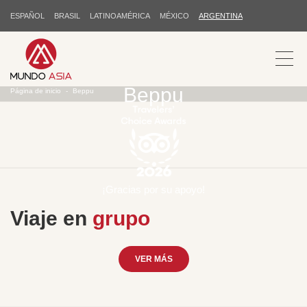
ESPAÑOL
BRASIL
LATINOAMÉRICA
MÉXICO
ARGENTINA
Beppu
Página de inicio
Beppu
¡Gracias por su apoyo!
Viaje en
grupo
VER MÁS