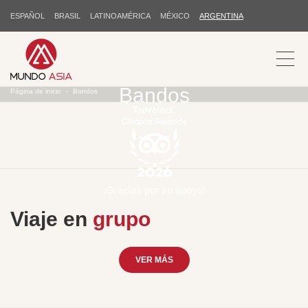
ESPAÑOL
BRASIL
LATINOAMÉRICA
MÉXICO
ARGENTINA
Bandos
Página de inicio
Bandos
¡Gracias por su apoyo!
Viaje en
grupo
VER MÁS