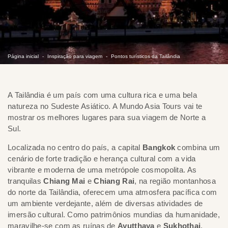
Página inicial
Inspiração para viagem
Pontos turísticos da Tailândia
A Tailândia é um país com uma cultura rica e uma bela
natureza no Sudeste Asiático. A Mundo Asia Tours vai te
mostrar os melhores lugares para sua viagem de Norte a
Sul.
Localizada no centro do país, a capital
Bangkok
combina um
cenário de forte tradição e herança cultural com a vida
vibrante e moderna de uma metrópole cosmopolita. As
tranquilas
Chiang Mai
e
Chiang Rai
, na região montanhosa
do norte da Tailândia, oferecem uma atmosfera pacífica com
um ambiente verdejante, além de diversas atividades de
imersão cultural. Como patrimônios mundias da humanidade,
maravilhe-se com as ruínas de
Ayutthaya
e
Sukhothai
,