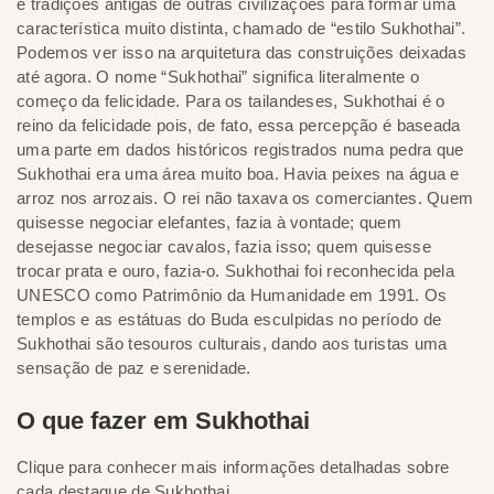
e tradições antigas de outras civilizações para formar uma
característica muito distinta, chamado de “estilo Sukhothai”.
Podemos ver isso na arquitetura das construições deixadas
até agora. O nome “Sukhothai” significa literalmente o
começo da felicidade. Para os tailandeses, Sukhothai é o
reino da felicidade pois, de fato, essa percepção é baseada
uma parte em dados históricos registrados numa pedra que
Sukhothai era uma área muito boa. Havia peixes na água e
arroz nos arrozais. O rei não taxava os comerciantes. Quem
quisesse negociar elefantes, fazia à vontade; quem
desejasse negociar cavalos, fazia isso; quem quisesse
trocar prata e ouro, fazia-o. Sukhothai foi reconhecida pela
UNESCO como Patrimônio da Humanidade em 1991. Os
templos e as estátuas do Buda esculpidas no período de
Sukhothai são tesouros culturais, dando aos turistas uma
sensação de paz e serenidade.
O que fazer em Sukhothai
Clique para conhecer mais informações detalhadas sobre
cada destaque de Sukhothai