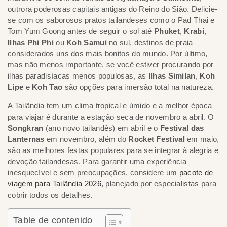
outrora poderosas capitais antigas do Reino do Sião. Delicie-
se com os saborosos pratos tailandeses como o Pad Thai e
Tom Yum Goong antes de seguir o sol até
Phuket
,
Krabi
,
Ilhas Phi Phi
ou
Koh Samui
no sul, destinos de praia
considerados uns dos mais bonitos do mundo. Por último,
mas não menos importante, se você estiver procurando por
ilhas paradisíacas menos populosas, as
Ilhas Similan
,
Koh
Lipe
e
Koh Tao
são opções para imersão total na natureza.
A Tailândia tem um clima tropical e úmido e a melhor época
para viajar é durante a estação seca de novembro a abril. O
Songkran
(ano novo tailandês) em abril e o
Festival das
Lanternas
em novembro, além do
Rocket Festival
em maio,
são as melhores festas populares para se integrar à alegria e
devoção tailandesas. Para garantir uma experiência
inesquecível e sem preocupações, considere um
pacote de
viagem para Tailândia 2026
, planejado por especialistas para
cobrir todos os detalhes.
Table de contenido