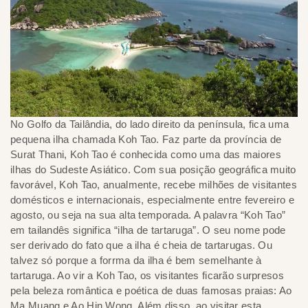
No Golfo da Tailândia, do lado direito da península, fica uma
pequena ilha chamada Koh Tao. Faz parte da província de
Surat Thani, Koh Tao é conhecida como uma das maiores
ilhas do Sudeste Asiático. Com sua posição geográfica muito
favorável, Koh Tao, anualmente, recebe milhões de visitantes
domésticos e internacionais, especialmente entre fevereiro e
agosto, ou seja na sua alta temporada. A palavra “Koh Tao”
em tailandês significa “ilha de tartaruga”. O seu nome pode
ser derivado do fato que a ilha é cheia de tartarugas. Ou
talvez só porque a forrma da ilha é bem semelhante à
tartaruga. Ao vir a Koh Tao, os visitantes ficarão surpresos
pela beleza romântica e poética de duas famosas praias: Ao
Ma Muang e Ao Hin Wong. Além disso, ao visitar esta