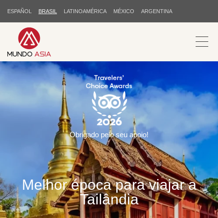
ESPAÑOL
BRASIL
LATINOAMÉRICA
MÉXICO
ARGENTINA
Obrigado pelo seu apoio!
Melhor época para viajar a
Tailândia