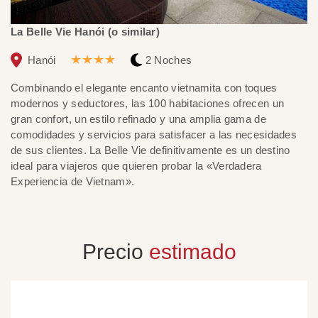
La Belle Vie Hanói (o similar)
Bh
★★★★
Hanói
2 Noches
Combinando el elegante encanto vietnamita con toques
Bh
modernos y seductores, las 100 habitaciones ofrecen un
cr
gran confort, un estilo refinado y una amplia gama de
po
comodidades y servicios para satisfacer a las necesidades
eq
de sus clientes. La Belle Vie definitivamente es un destino
El
ideal para viajeros que quieren probar la «Verdadera
ex
Experiencia de Vietnam».
Precio
estimado