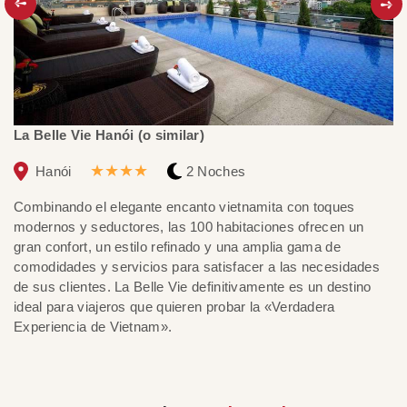
La Belle Vie Hanói (o similar)
Bh
★★★★
Hanói
2 Noches
Combinando el elegante encanto vietnamita con toques
Bh
modernos y seductores, las 100 habitaciones ofrecen un
cr
gran confort, un estilo refinado y una amplia gama de
po
comodidades y servicios para satisfacer a las necesidades
eq
de sus clientes. La Belle Vie definitivamente es un destino
El
ideal para viajeros que quieren probar la «Verdadera
ex
Experiencia de Vietnam».