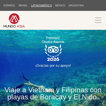
ESPAÑOL
BRASIL
LATINOAMÉRICA
MÉXICO
ARGENTINA
¡Gracias por su apoyo!
Viaje a Vietnam y Filipinas con
playas de Boracay y El Nido.