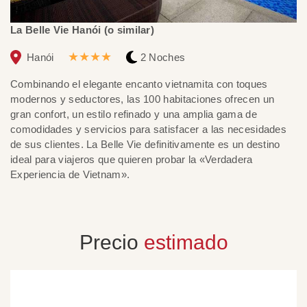
La Belle Vie Hanói (o similar)
Bh
★★★★
Hanói
2 Noches
Combinando el elegante encanto vietnamita con toques
Bh
modernos y seductores, las 100 habitaciones ofrecen un
cr
gran confort, un estilo refinado y una amplia gama de
po
comodidades y servicios para satisfacer a las necesidades
eq
de sus clientes. La Belle Vie definitivamente es un destino
El
ideal para viajeros que quieren probar la «Verdadera
ex
Experiencia de Vietnam».
Precio
estimado