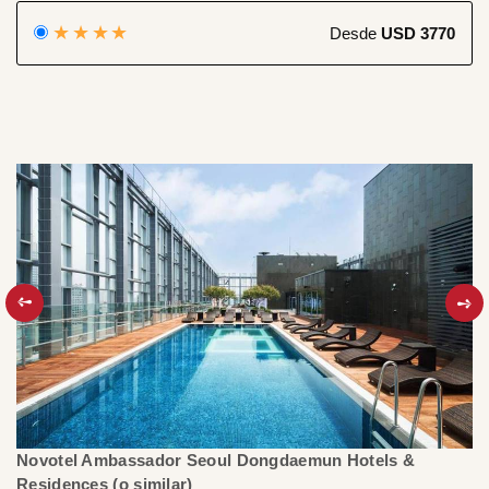
★★★★
Desde
USD 3770
Novotel Ambassador Seoul Dongdaemun Hotels &
R
Residences (o similar)