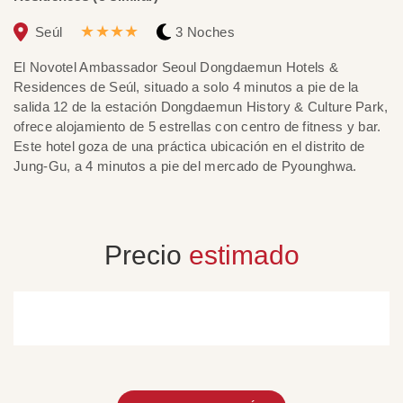
★★★★
Seúl
3 Noches
E
El Novotel Ambassador Seoul Dongdaemun Hotels &
en
Residences de Seúl, situado a solo 4 minutos a pie de la
ho
salida 12 de la estación Dongdaemun History & Culture Park,
in
ofrece alojamiento de 5 estrellas con centro de fitness y bar.
cu
Este hotel goza de una práctica ubicación en el distrito de
Jung-Gu, a 4 minutos a pie del mercado de Pyounghwa.
Precio
estimado