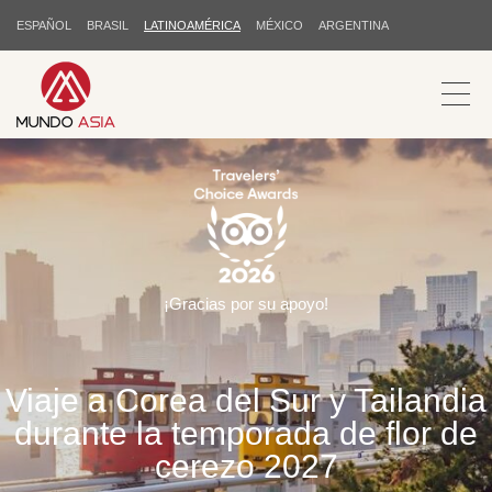
ESPAÑOL
BRASIL
LATINOAMÉRICA
MÉXICO
ARGENTINA
¡Gracias por su apoyo!
Viaje a Corea del Sur y Tailandia
durante la temporada de flor de
cerezo 2027