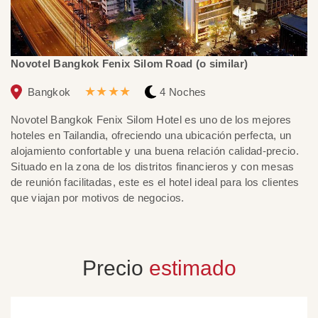
Novotel Bangkok Fenix Silom Road (o similar)
Th
★★★★
Bangkok
4 Noches
Novotel Bangkok Fenix Silom Hotel es uno de los mejores
El
hoteles en Tailandia, ofreciendo una ubicación perfecta, un
SH
alojamiento confortable y una buena relación calidad-precio.
pr
Situado en la zona de los distritos financieros y con mesas
vi
de reunión facilitadas, este es el hotel ideal para los clientes
al
que viajan por motivos de negocios.
hi
Precio
estimado