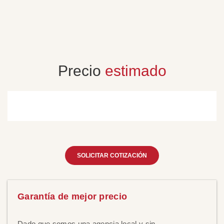
mi
ef
Precio
estimado
SOLICITAR COTIZACIÓN
Garantía de mejor precio
Dado que somos una agencia local y sin