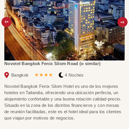
Novotel Bangkok Fenix Silom Road (o similar)
U 
★★★★
Bangkok
4 Noches
Novotel Bangkok Fenix Silom Hotel es uno de los mejores
Es
hoteles en Tailandia, ofreciendo una ubicación perfecta, un
se
alojamiento confortable y una buena relación calidad-precio.
al
Situado en la zona de los distritos financieros y con mesas
té
de reunión facilitadas, este es el hotel ideal para los clientes
La
que viajan por motivos de negocios.
di
cu