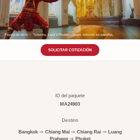
Página de inicio
Tailandia, Laos y Phuket – Grupo reducido en español.
SOLICITAR COTIZACIÓN
ID del paquete
MA24903
Destino
Bangkok
➙
Chiang Mai
➙
Chiang Rai
➙
Luang
Prabang
➙
Phuket