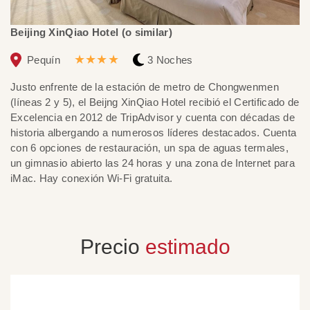
Beijing XinQiao Hotel (o similar)
Sh
★★★★
Pequín
3 Noches
Justo enfrente de la estación de metro de Chongwenmen
El
(líneas 2 y 5), el Beijng XinQiao Hotel recibió el Certificado de
di
Excelencia en 2012 de TripAdvisor y cuenta con décadas de
es
historia albergando a numerosos líderes destacados. Cuenta
gi
con 6 opciones de restauración, un spa de aguas termales,
gr
un gimnasio abierto las 24 horas y una zona de Internet para
iMac. Hay conexión Wi-Fi gratuita.
Precio
estimado