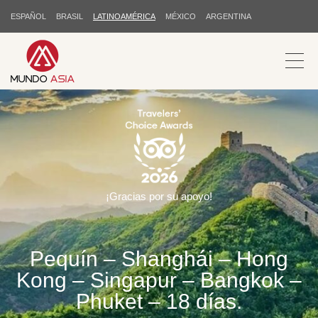
ESPAÑOL
BRASIL
LATINOAMÉRICA
MÉXICO
ARGENTINA
¡Gracias por su apoyo!
Pequín – Shanghái – Hong
Kong – Singapur – Bangkok –
Phuket – 18 días.