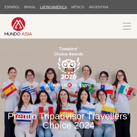
ESPAÑOL
BRASIL
LATINOAMÉRICA
MÉXICO
ARGENTINA
¡Gracias por su apoyo!
Premio Tripadvisor Travellers’
Choice 2024