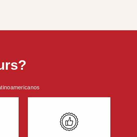
urs?
latinoamericanos