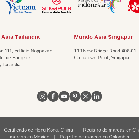
Asia Tailandia
Mundo Asia Singapur
ón 111, edificio Noppakao
133 New Bridge Road #08-01
 Noi de Bangkok
Chinatown Point, Singapur
 Tailandia
Certificado de Hong Kong, China
|
Registro de marcas en Ch
marcas en México
|
Registro de marcas en Colombia