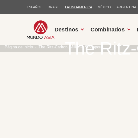
ESPAÑOL
BRASIL
LATINOAMÉRICA
MÉXICO
ARGENTINA
Destinos
Combinados
The Ritz-
Página de inicio
The Ritz-Carlton, Millenia Singapore