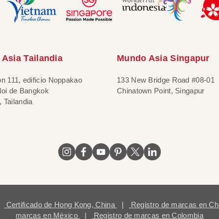
Asia Tailandia
Mundo Asia Singapur
ón 111, edificio Noppakao
133 New Bridge Road #08-01
 Noi de Bangkok
Chinatown Point, Singapur
 Tailandia
Certificado de Hong Kong, China
|
Registro de marcas en Ch
marcas en México
|
Registro de marcas en Colombia