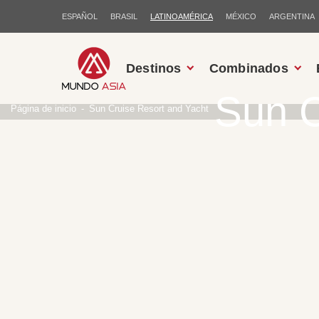
ESPAÑOL
BRASIL
LATINOAMÉRICA
MÉXICO
ARGENTINA
Destinos
Combinados
Sun C
Página de inicio
Sun Cruise Resort and Yacht