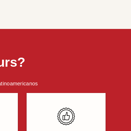
urs?
latinoamericanos