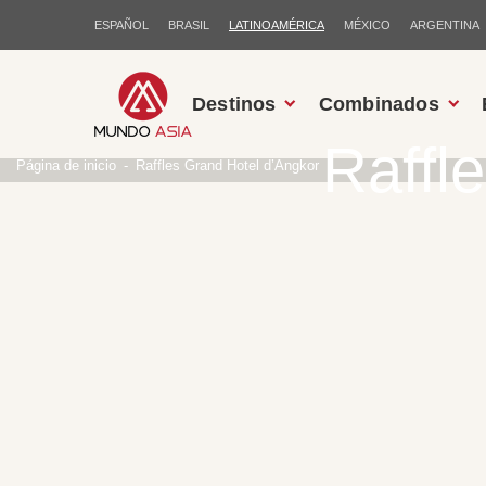
ESPAÑOL
BRASIL
LATINOAMÉRICA
MÉXICO
ARGENTINA
Destinos
Combinados
Raffl
Página de inicio
Raffles Grand Hotel d’Angkor