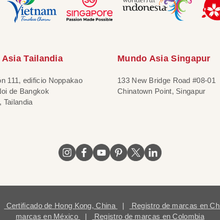
Asia Tailandia
Mundo Asia Singapur
ón 111, edificio Noppakao
133 New Bridge Road #08-01
 Noi de Bangkok
Chinatown Point, Singapur
 Tailandia
Certificado de Hong Kong, China
|
Registro de marcas en Ch
marcas en México
|
Registro de marcas en Colombia