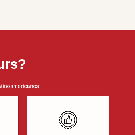
urs?
latinoamericanos