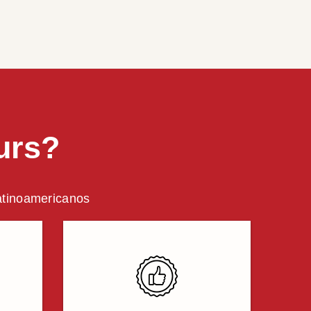
urs?
latinoamericanos