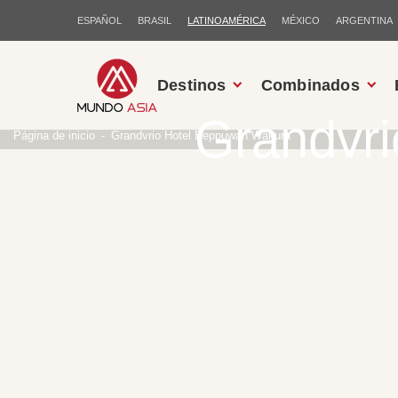
ESPAÑOL
BRASIL
LATINOAMÉRICA
MÉXICO
ARGENTINA
Destinos
Combinados
Grandvr
Página de inicio
Grandvrio Hotel Beppuwan Wakura