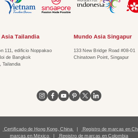
Asia Tailandia
Mundo Asia Singapur
ón 111, edificio Noppakao
133 New Bridge Road #08-01
 Noi de Bangkok
Chinatown Point, Singapur
 Tailandia
Certificado de Hong Kong, China
|
Registro de marcas en Ch
marcas en México
|
Registro de marcas en Colombia