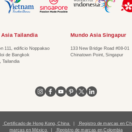
Asia Tailandia
Mundo Asia Singapur
ón 111, edificio Noppakao
133 New Bridge Road #08-01
 Noi de Bangkok
Chinatown Point, Singapur
 Tailandia
Certificado de Hong Kong, China
|
Registro de marcas en Ch
marcas en México
|
Registro de marcas en Colombia