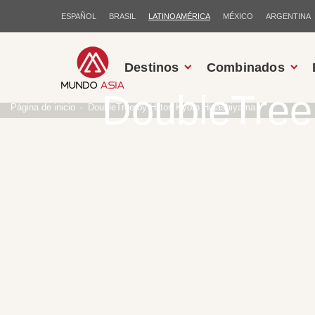
ESPAÑOL
BRASIL
LATINOAMÉRICA
MÉXICO
ARGENTINA
Destinos
Combinados
DoubleTree
Página de inicio
DoubleTree by Hilton Kyoto Higashiyama