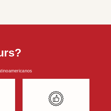
urs?
latinoamericanos