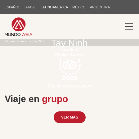
ESPAÑOL
BRASIL
LATINOAMÉRICA
MÉXICO
ARGENTINA
Tay Ninh
Página de inicio
Tay Ninh
¡Gracias por su apoyo!
Viaje en
grupo
VER MÁS