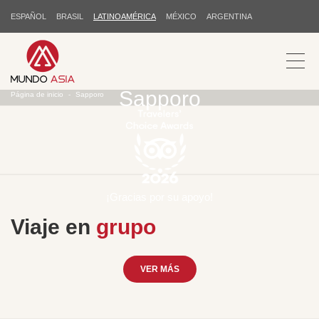
ESPAÑOL
BRASIL
LATINOAMÉRICA
MÉXICO
ARGENTINA
Sapporo
Página de inicio
Sapporo
¡Gracias por su apoyo!
Viaje en
grupo
VER MÁS