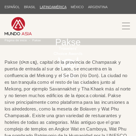
ESPAÑOL
BRASIL
LATINOAMÉRICA
MÉXICO
ARGENTINA
Pakse
Página de inicio
Pakse
Pakse (ປາກ ເຊ), capital de la provincia de Champasak y
puerta de entrada al sur de Laos, se encuentra en la
confluencia del Mekong y el Se Don (río Don). La ciudad no
es tan tranquila como el resto de las ciudades junto al
¡Gracias por su apoyo!
Mekong, por ejemplo Savannakhet y Tha Khaek más al norte
y no tienen muchos edificios de la época colonial. Pakse
sirve principalmente como plataforma para las incursiones a
los alrededores, como la meseta de Bolaven y Wat Phu
Champasak. Existe una gran variedad de restuarantes y
hoteles de todas as categorias. Más antiguo que el gran
complejo de templos en Angkor Wat en Camboya, Wat Phu
fue nombrado Patrimonio de la Humanidad por la UNESCO