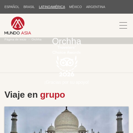
ESPAÑOL
BRASIL
LATINOAMÉRICA
MÉXICO
ARGENTINA
Orchha
Página de inicio
Orchha
¡Gracias por su apoyo!
Viaje en
grupo